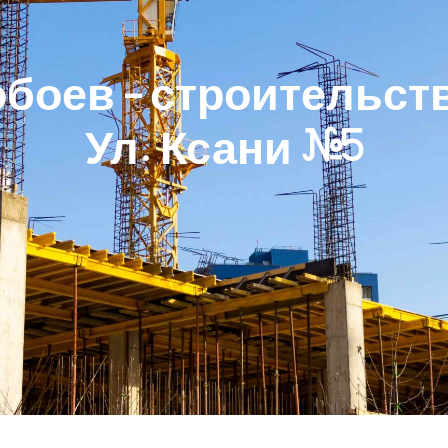
боев - строительст
Ул. Ксани #5