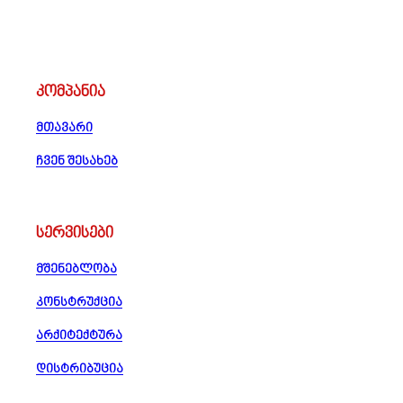
კომპანია
მთავარი
ჩვენ შესახებ
სერვისები
მშენებლობა
კონსტრუქცია
არქიტექტურა
დისტრიბუცია