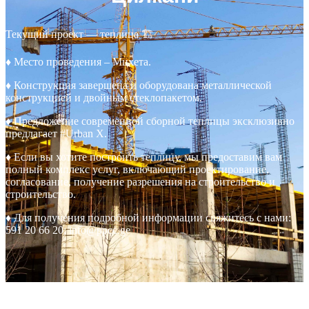
Текущий проект — теплица 🏗
♦ Место проведения – Мцхета.
♦ Конструкция завершена и оборудована металлической
конструкцией и двойным стеклопакетом.
♦ Предложение современной сборной теплицы эксклюзивно
предлагает #Urban X.
♦ Если вы хотите построить теплицу, мы предоставим вам
полный комплекс услуг, включающий проектирование,
согласование, получение разрешения на строительство и
строительство.
♦ Для получения подробной информации свяжитесь с нами:
591 20 66 20; info@ppcc.ge