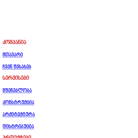
კომპანია
მთავარი
ჩვენ შესახებ
სერვისები
მშენებლობა
კონსტრუქცია
არქიტექტურა
დისტრიბუცია