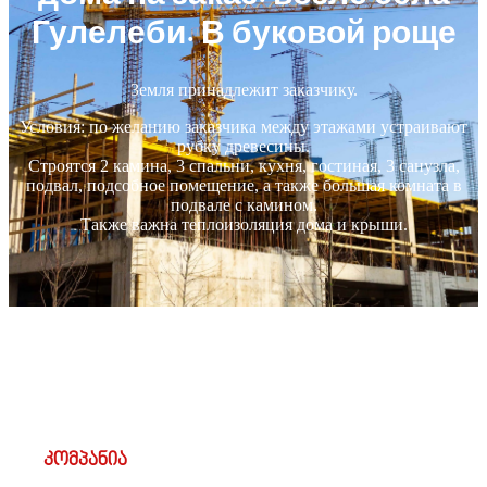
Гулелеби. В буковой роще
Земля принадлежит заказчику.
Условия: по желанию заказчика между этажами устраивают
рубку древесины.
Строятся 2 камина, 3 спальни, кухня, гостиная, 3 санузла,
подвал, подсобное помещение, а также большая комната в
подвале с камином.
Также важна теплоизоляция дома и крыши.
კომპანია